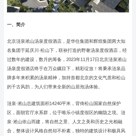
一、简介
北京涟泉淞山汤泉度假酒店，是华住集团和辉煌集团两大知
名集团于延庆川·松山下，联袂打造的野奢汤泉度假酒店，经
过数年的建设，数月的筹备，2023年11月17日北京涟泉淞山
汤泉度假酒店终于在万众瞩目下，精彩绽放！将秉承涟泉品
牌多年来积累的汤泉精神，加持首都北京的文化气质和松山
的千古风韵，为人们带来全新的山居泡汤体验。
涟泉·淞山总建筑面积14240平米，背倚松山国家自然保护
区，面朝官厅水系群，位于唯乐小镇度假区的幽隐之境。涟
泉·淞山依山而建，将自然之景、人文之美和历史之光相融
合，整体设计风格自然却不朴素，独特的建筑设计和极具风