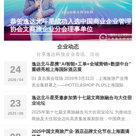
恭贺逸达北斗星成功入选中国商业企业管理
协会文商旅企业分会理事单位
企业动态
分享逸达科技企业资讯、活动
逸达北斗星携“AI智能+工单+全域营销+数据中台”
24
重磅亮相上海国际酒店展
01 直击展会现场 2026年3月31日，上海旅游产业博
2026 / 04
览会集群展之——HOTEL&SHOP PLUS上海国际酒
店及商业空间、办公与…
逸达北斗星受邀参加第十七届文商旅融合与大住宿
23
业论坛
2025年第十七届文商旅融合与大住宿业论坛 为推动文
2025 / 09
商旅及大住宿业迈向高质量发展新阶段，中国商业企
业管理协会文商旅企业分会于2025年8月2…
2025中国文商旅产业·酒店品牌文化节在上海圆满