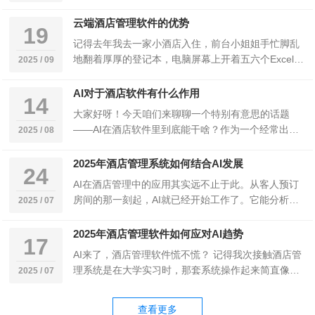
态，清晰展示哪些房间空闲、哪些已被预订，方便客
人…
云端酒店管理软件的优势
19
记得去年我去一家小酒店入住，前台小姐姐手忙脚乱
地翻着厚厚的登记本，电脑屏幕上开着五六个Excel电
2025 / 09
话还不停地响。看着她焦头烂额的样子，我真想…
AI对于酒店软件有什么作用
14
大家好呀！今天咱们来聊聊一个特别有意思的话题
——AI在酒店软件里到底能干啥？作为一个经常出差
2025 / 08
住酒店的小编，我可太有发言权了。每次看到酒店前
台…
2025年酒店管理系统如何结合AI发展
24
AI在酒店管理中的应用其实远不止于此。从客人预订
房间的那一刻起，AI就已经开始工作了。它能分析客
2025 / 07
人的历史数据，预测哪些房型会更受欢迎，甚至能…
2025年酒店管理软件如何应对AI趋势
17
AI来了，酒店管理软件慌不慌？ 记得我次接触酒店管
理系统是在大学实习时，那套系统操作起来简直像在
2025 / 07
解数学题，各种复杂的菜单和按钮看得我眼花缭乱…
查看更多