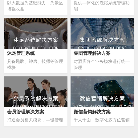
以大数据为基础能力，为景区
提供—体化的洗浴系统管理功
增强收益
能
沐足管理系统
集团管理解决方案
具备匙牌、钟房、技师等管理
对酒店各个业务模块进行统—
模块
管理
会员管理解决方案
微信营销解决方案
打通会员相关模块，—键管理
千人千面，数字化多方位营销