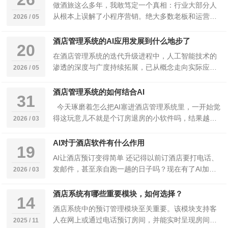
做酒旅这么多年，我敢笃定一个真相：行业大部分人
从根本上误解了小程序营销。绝大多数老板和运营，
2026 / 05
对酒店小程序的认知，还停留在“多一个订房渠道”“…
酒店管理系统的AI应用发展到什么地步了
20
在酒店管理系统的迭代升级进程中，人工智能技术的
渗透的深度与广度持续拓展，已从概念走向实际应
2026 / 05
用，逐步解决酒店运营中的核心痛点，推动行业效率
与服…
酒店管理系统的如何结合AI
31
今天琢磨着怎么把AI塞进酒店管理系统里，一开始觉
得这玩意儿不就是个订房退房的小软件吗，结果越搞
2026 / 03
越发现里头门道挺多。 先拿客户聊…
AI对于酒店软件有什么作用
19
AI让酒店预订变得简单 还记得以前订酒店要打电话、
发邮件，甚至亲自跑一趟的日子吗？现在有了AI加持
2026 / 03
的酒店软件，动动手指就能搞定。AI不仅能根…
酒店系统有哪些重要模块，如何选择？
14
酒店系统中的预订管理模块至关重要。该模块支持客
人在网上或通过电话预订房间，并能实时呈现房间状
2025 / 11