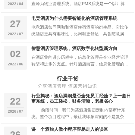
直译为物业管理系统。酒店PMS系统是一个以计算机
2022 / 04
为工具，对酒店信息…
电竞酒店为什么需要智能化的酒店管理系统
27
电竞酒店如同网咖和酒店住宿酒店的衍生品。它比传
统酒店更具有趣味性，比网咖更舒适，具备随意属
2022 / 07
性、社会发展属性和个人属性。它要为顾客量身定制
的亲…
智慧酒店管理系统，酒店数字化转型新方向
02
在酒店业的进步历程中，信息化管理是企业经营管理
转型和进步的支点。针对酒店而言，信息化管理的进
2022 / 06
步很大程度地转变了顾客和内控管理。酒店持续将系
统…
行业干货
分享酒店管理 酒店营销知识
行业揭秘：酒店漏洞是否全凭员工经验？上一套日
22
审系统，员工轻松，财务清晰，老板省心
前段时间，我们为某酒店集团定制内部审计系
2026 / 07
统。整个项目过程中，最让我印象深刻的不是复杂的
技术实现，而是这位集团 CEO 反复跟…
讲一个酒旅人做小程序容易走入的误区
26